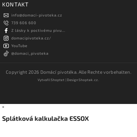
KONTAKT
info
@
domaci-pivoteka.cz
739 606 600
Z lásky k poctivému pivu...
domacipivoteka.cz/
YouTube
@domaci_pivoteka
Copyright 2026
Domácí pivotéka
. Alle Rechte vorbehalten.
Vytvořil
Shoptet
| Design
Shoptak.cz.
×
Splátková kalkulačka ESSOX