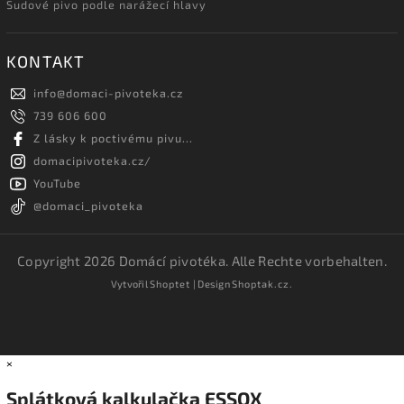
Sudové pivo podle narážecí hlavy
KONTAKT
info
@
domaci-pivoteka.cz
739 606 600
Z lásky k poctivému pivu...
domacipivoteka.cz/
YouTube
@domaci_pivoteka
Copyright 2026
Domácí pivotéka
. Alle Rechte vorbehalten.
Vytvořil
Shoptet
| Design
Shoptak.cz.
×
Splátková kalkulačka ESSOX