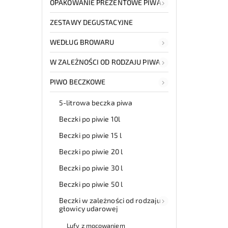
OPAKOWANIE PREZENTOWE PIWA
ZESTAWY DEGUSTACYJNE
WEDŁUG BROWARU
W ZALEŻNOŚCI OD RODZAJU PIWA
PIWO BECZKOWE
5-litrowa beczka piwa
Beczki po piwie 10l
Beczki po piwie 15 l
Beczki po piwie 20 l
Beczki po piwie 30 l
Beczki po piwie 50 l
Beczki w zależności od rodzaju
głowicy udarowej
Lufy z mocowaniem