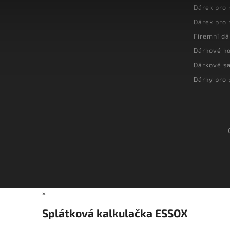
Dárek pro
Dárek pro
Firemní dá
Dárkové k
Dárkové s
Dárky pro 
×
Splátková kalkulačka ESSOX