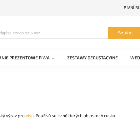
PIVNÍ B
Szukaj
NIE PREZENTOWE PIWA
ZESTAWY DEGUSTACYJNE
WED
ský výraz pro
pivo
. Používá se i v některých oblastech ruska.