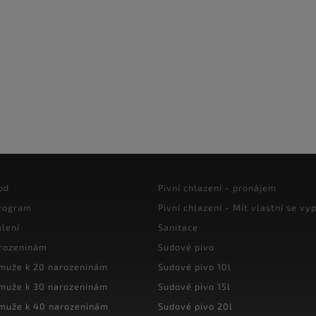
od
Pivní chlazení - pronájem
program
Pivní chlazení - Mít vlastní se vyp
lení
Sanitace
arozeninám
Sudové pivo
 muže k 20 narozeninám
Sudové pivo 10l
 muže k 30 narozeninám
Sudové pivo 15l
 muže k 40 narozeninám
Sudové pivo 20l