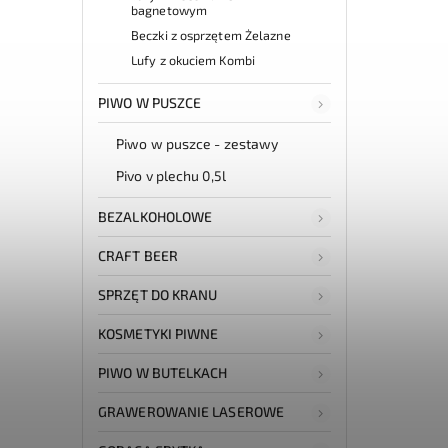
bagnetowym
Beczki z osprzętem Żelazne
Lufy z okuciem Kombi
PIWO W PUSZCE
Piwo w puszce - zestawy
Pivo v plechu 0,5l
BEZALKOHOLOWE
CRAFT BEER
SPRZĘT DO KRANU
KOSMETYKI PIWNE
PIWO W BUTELKACH
GRAWEROWANIE LASEROWE