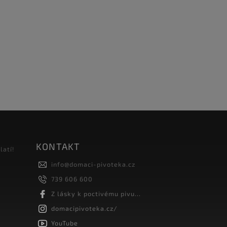
KONTAKT
latí!
info
@
domaci-pivoteka.cz
739 606 600
Z lásky k poctivému pivu...
domacipivoteka.cz/
YouTube