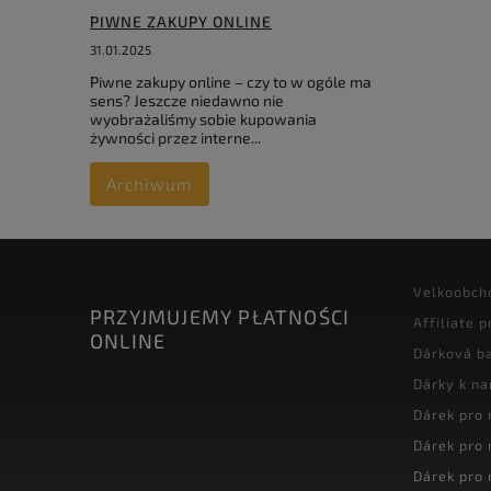
PIWNE ZAKUPY ONLINE
31.01.2025
Piwne zakupy online – czy to w ogóle ma
sens? Jeszcze niedawno nie
wyobrażaliśmy sobie kupowania
żywności przez interne...
Archiwum
Velkoobch
PRZYJMUJEMY PŁATNOŚCI
Affiliate 
ONLINE
Dárková ba
Dárky k n
Dárek pro
Dárek pro
Dárek pro