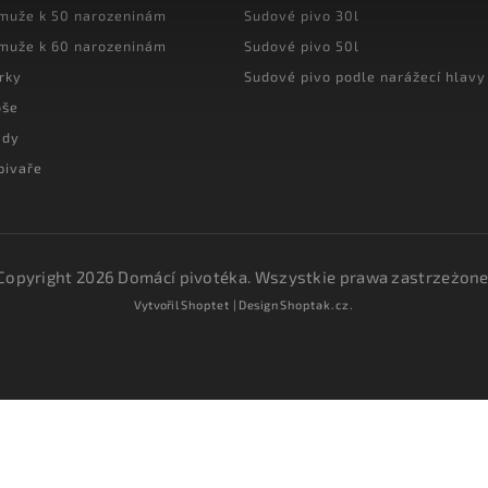
 muže k 50 narozeninám
Sudové pivo 30l
 muže k 60 narozeninám
Sudové pivo 50l
rky
Sudové pivo podle narážecí hlavy
oše
ady
pivaře
Copyright 2026
Domácí pivotéka
. Wszystkie prawa zastrzeżone
Vytvořil
Shoptet
| Design
Shoptak.cz.