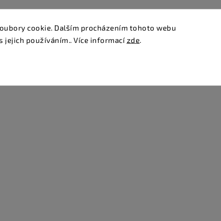
oubory cookie. Dalším procházením tohoto webu
s jejich používáním.. Více informací
zde
.