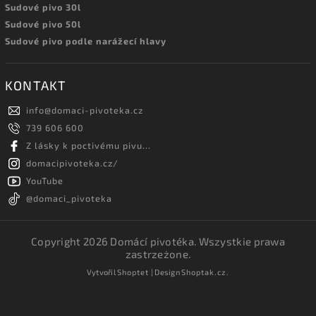
Sudové pivo 30l
Sudové pivo 50l
Sudové pivo podle narážecí hlavy
KONTAKT
info
@
domaci-pivoteka.cz
739 606 600
Z lásky k poctivému pivu...
domacipivoteka.cz/
YouTube
@domaci_pivoteka
Copyright 2026
Domácí pivotéka
. Wszystkie prawa
zastrzeżone.
Vytvořil
Shoptet
| Design
Shoptak.cz.