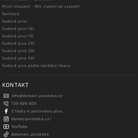
Pivní chlazení - Mít vlastní se vyplatí!
Sanitace
Sudové pivo
Sudové pivo 10l
Sudové pivo 15l
Sudové pivo 20l
Sudové pivo 30l
Sudové pivo 50l
Sudové pivo podle narážecí hlavy
KONTAKT
info
@
domaci-pivoteka.cz
739 606 600
Z lásky k poctivému pivu...
domacipivoteka.cz/
YouTube
@domaci_pivoteka