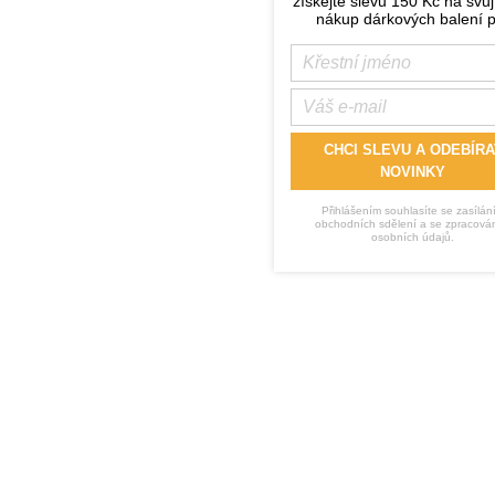
získejte slevu 150 Kč na svůj
nákup dárkových balení p
CHCI SLEVU A ODEBÍRA
NOVINKY
Přihlášením souhlasíte se zasílán
obchodních sdělení a se zpracová
osobních údajů.