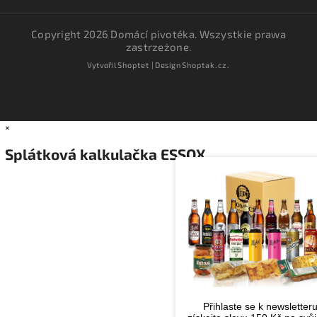
Copyright 2026
Domácí pivotéka
. Wszystkie prawa
zastrzeżone.
Vytvořil
Shoptet
| Design
Shoptak.cz.
×
Splátková kalkulačka ESSOX
Přihlaste se k newsletter