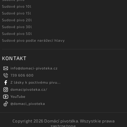
Sudové pivo 10l
Sudové pivo 15l
Sudové pivo 20l
Sudové pivo 30l
Sudové pivo 50l
Sudové pivo podle narážecí hlavy
KONTAKT
info
@
domaci-pivoteka.cz
739 606 600
Z lásky k poctivému pivu...
domacipivoteka.cz/
YouTube
@domaci_pivoteka
Copyright 2026
Domácí pivotéka
. Wszystkie prawa
zastrzeżone.