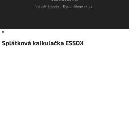
Vytvořil
Shoptet
| Design
Shoptak.cz.
×
Splátková kalkulačka ESSOX