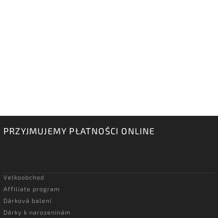
PRZYJMUJEMY PŁATNOŚCI ONLINE
Velkoobchod
Affiliate program
Dárková balení
Dárky k narozeninám