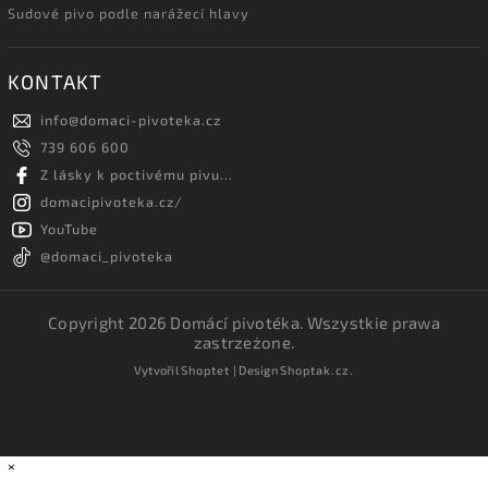
Sudové pivo podle narážecí hlavy
KONTAKT
info
@
domaci-pivoteka.cz
739 606 600
Z lásky k poctivému pivu...
domacipivoteka.cz/
YouTube
@domaci_pivoteka
Copyright 2026
Domácí pivotéka
. Wszystkie prawa
zastrzeżone.
Vytvořil
Shoptet
| Design
Shoptak.cz.
×