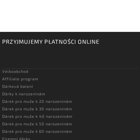
PRZYJMUJEMY PŁATNOŚCI ONLINE
Velkoobchod
Affiliate program
Dárková balení
Dárky k narozeninám
Dárek pro muže k 20 narozeninám
Dárek pro muže k 30 narozeninám
Dárek pro muže k 40 narozeninám
Dárek pro muže k 50 narozeninám
Dárek pro muže k 60 narozeninám
Firemní dárky