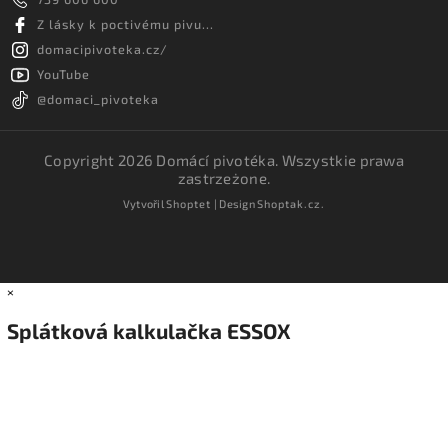
Z lásky k poctivému pivu...
domacipivoteka.cz/
YouTube
@domaci_pivoteka
Copyright 2026
Domácí pivotéka
. Wszystkie prawa
zastrzeżone.
Vytvořil
Shoptet
| Design
Shoptak.cz.
×
Splátková kalkulačka ESSOX