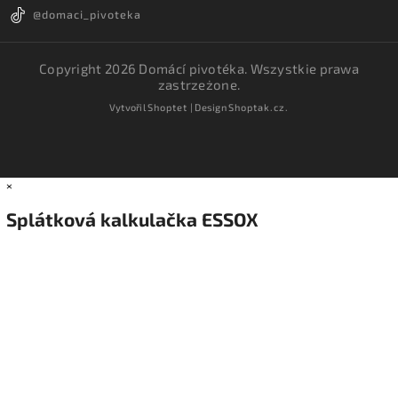
@domaci_pivoteka
Copyright 2026
Domácí pivotéka
. Wszystkie prawa
zastrzeżone.
Vytvořil
Shoptet
| Design
Shoptak.cz.
×
Splátková kalkulačka ESSOX