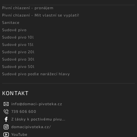
Pivní chlazení - pronájem
Pivní chlazení - Mít vlastní se vyplatí!
Sanitace
Sudové pivo
Sudové pivo 10l
Sudové pivo 15l
Sudové pivo 20l
Sudové pivo 30l
Sudové pivo 50l
Sudové pivo podle narážecí hlavy
KONTAKT
info
@
domaci-pivoteka.cz
739 606 600
Z lásky k poctivému pivu...
domacipivoteka.cz/
YouTube