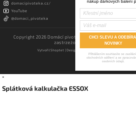
nákup dárkových balení p
domacipivoteka.cz/
YouTube
@domaci_pivoteka
Copyright 2026
Domácí pivotéka
. Wszystkie prawa
CHCI SLEVU A ODEBÍRA
zastrzeżone.
NOVINKY
Vytvořil
Shoptet
| Design
Shoptak.cz.
Přihlášením souhlasíte se zasílán
obchodních sdělení a se zpracová
osobních údajů.
×
Splátková kalkulačka ESSOX