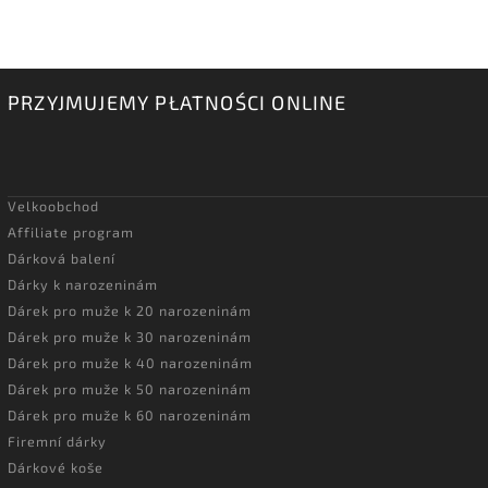
PRZYJMUJEMY PŁATNOŚCI ONLINE
Velkoobchod
Affiliate program
Dárková balení
Dárky k narozeninám
Dárek pro muže k 20 narozeninám
Dárek pro muže k 30 narozeninám
Dárek pro muže k 40 narozeninám
Dárek pro muže k 50 narozeninám
Dárek pro muže k 60 narozeninám
Firemní dárky
Dárkové koše