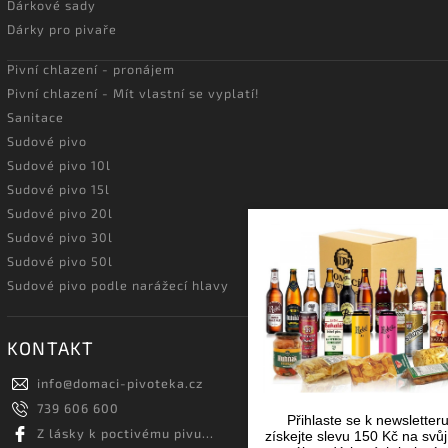
Dárkové sady
Dárky pro pivaře
Pivní chlazení - pronájem
Pivní chlazení - Mít vlastní se vyplatí!
Sanitace
Sudové pivo
Sudové pivo 10l
Sudové pivo 15l
Sudové pivo 20l
Sudové pivo 30l
Sudové pivo 50l
Sudové pivo podle narážecí hlavy
KONTAKT
info
@
domaci-pivoteka.cz
739 606 600
Přihlaste se k newsletter
Z lásky k poctivému pivu...
získejte slevu 150 Kč na svůj