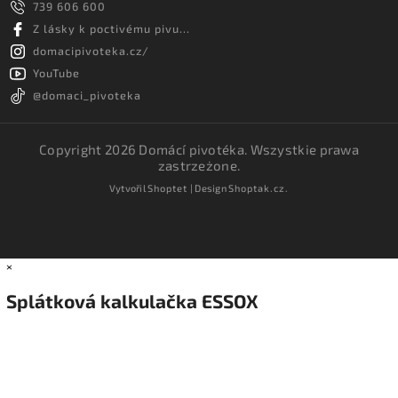
739 606 600
Z lásky k poctivému pivu...
domacipivoteka.cz/
YouTube
@domaci_pivoteka
Copyright 2026
Domácí pivotéka
. Wszystkie prawa
zastrzeżone.
Vytvořil
Shoptet
| Design
Shoptak.cz.
×
Splátková kalkulačka ESSOX