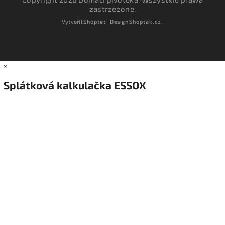
zastrzeżone.
Vytvořil
Shoptet
| Design
Shoptak.cz.
×
Splátková kalkulačka ESSOX