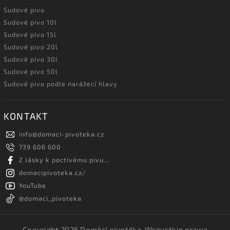
Sudové pivo
Sudové pivo 10l
Sudové pivo 15l
Sudové pivo 20l
Sudové pivo 30l
Sudové pivo 50l
Sudové pivo podle narážecí hlavy
KONTAKT
info
@
domaci-pivoteka.cz
739 606 600
Z lásky k poctivému pivu...
domacipivoteka.cz/
YouTube
@domaci_pivoteka
Copyright 2026
Domácí pivotéka
. Wszystkie prawa