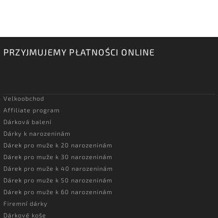
PRZYJMUJEMY PŁATNOŚCI ONLINE
Velkoobchod
Affiliate program
Dárková balení
Dárky k narozeninám
Dárek pro muže k 20 narozeninám
Dárek pro muže k 30 narozeninám
Dárek pro muže k 40 narozeninám
Dárek pro muže k 50 narozeninám
Dárek pro muže k 60 narozeninám
Firemní dárky
Dárkové koše