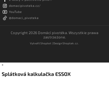
domacipivoteka.cz/
YouTube
@domaci_pivoteka
Copyright 2026
Domácí pivotéka
. Wszystkie prawa
zastrzeżone.
Vytvořil
Shoptet
| Design
Shoptak.cz.
×
Splátková kalkulačka ESSOX