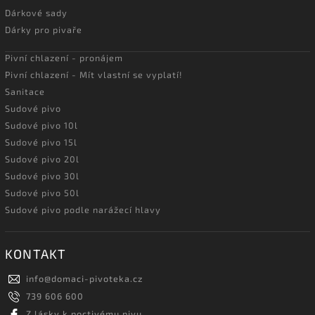
Dárkové sady
Dárky pro pivaře
Pivní chlazení - pronájem
Pivní chlazení - Mít vlastní se vyplatí!
Sanitace
Sudové pivo
Sudové pivo 10l
Sudové pivo 15l
Sudové pivo 20l
Sudové pivo 30l
Sudové pivo 50l
Sudové pivo podle narážecí hlavy
KONTAKT
info
@
domaci-pivoteka.cz
739 606 600
Z lásky k poctivému pivu...