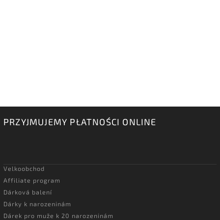
PRZYJMUJEMY PŁATNOŚCI ONLINE
Velkoobchod
Affiliate program
Dárková balení
Dárky k narozeninám
Dárek pro muže k 20 narozeninám