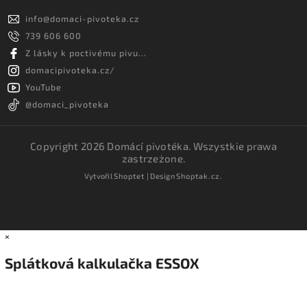
info
@
domaci-pivoteka.cz
739 606 600
Z lásky k poctivému pivu...
domacipivoteka.cz/
YouTube
@domaci_pivoteka
Copyright 2026
Domácí pivotéka
. Wszystkie prawa
zastrzeżone.
Vytvořil
Shoptet
| Design
Shoptak.cz.
×
Splátková kalkulačka ESSOX