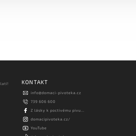
KONTAKT
latí!
info
@
domaci-pivoteka.cz
739 606 600
Z lásky k poctivému pivu...
domacipivoteka.cz/
YouTube