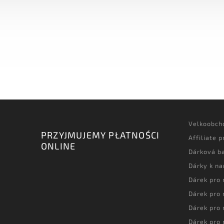
Velkoobch
PRZYJMUJEMY PŁATNOŚCI
Affiliate 
ONLINE
Dárková ba
Dárky k n
Dárek pro
Dárek pro
Dárek pro
Dárek pro