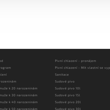
od
Pivní chlazení - pronájem
program
Pivní chlazení - Mít vlastní se vyp
lení
Sanitace
arozeninám
Sudové pivo
 muže k 20 narozeninám
Sudové pivo 10l
 muže k 30 narozeninám
Sudové pivo 15l
 muže k 40 narozeninám
Sudové pivo 20l
 muže k 50 narozeninám
Sudové pivo 30l