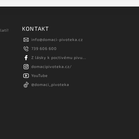
KONTAKT
latí!
info
@
domaci-pivoteka.cz
739 606 600
Z lásky k poctivému pivu...
domacipivoteka.cz/
YouTube
@domaci_pivoteka