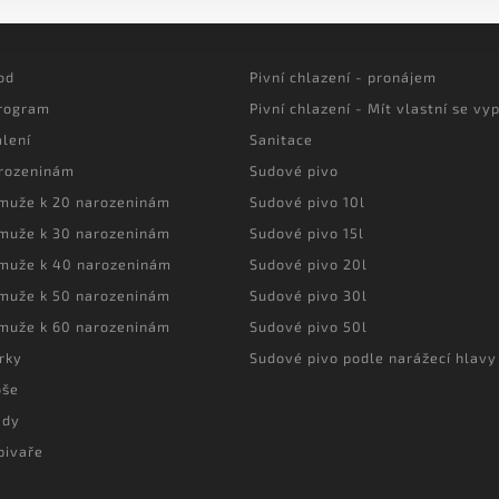
od
Pivní chlazení - pronájem
program
Pivní chlazení - Mít vlastní se vyp
lení
Sanitace
arozeninám
Sudové pivo
 muže k 20 narozeninám
Sudové pivo 10l
 muže k 30 narozeninám
Sudové pivo 15l
 muže k 40 narozeninám
Sudové pivo 20l
 muže k 50 narozeninám
Sudové pivo 30l
 muže k 60 narozeninám
Sudové pivo 50l
rky
Sudové pivo podle narážecí hlavy
oše
ady
pivaře