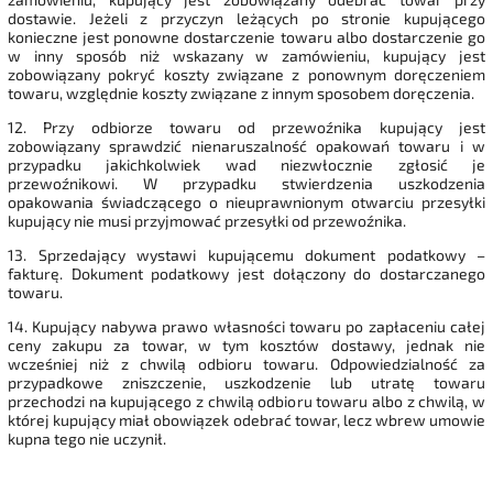
dostawie. Jeżeli z przyczyn leżących po stronie kupującego
konieczne jest ponowne dostarczenie towaru albo dostarczenie go
w inny sposób niż wskazany w zamówieniu, kupujący jest
zobowiązany pokryć koszty związane z ponownym doręczeniem
towaru, względnie koszty związane z innym sposobem doręczenia.
12. Przy odbiorze towaru od przewoźnika kupujący jest
zobowiązany sprawdzić nienaruszalność opakowań towaru i w
przypadku jakichkolwiek wad niezwłocznie zgłosić je
przewoźnikowi. W przypadku stwierdzenia uszkodzenia
opakowania świadczącego o nieuprawnionym otwarciu przesyłki
kupujący nie musi przyjmować przesyłki od przewoźnika.
13. Sprzedający wystawi kupującemu dokument podatkowy –
fakturę. Dokument podatkowy jest dołączony do dostarczanego
towaru.
14. Kupujący nabywa prawo własności towaru po zapłaceniu całej
ceny zakupu za towar, w tym kosztów dostawy, jednak nie
wcześniej niż z chwilą odbioru towaru. Odpowiedzialność za
przypadkowe zniszczenie, uszkodzenie lub utratę towaru
przechodzi na kupującego z chwilą odbioru towaru albo z chwilą, w
której kupujący miał obowiązek odebrać towar, lecz wbrew umowie
kupna tego nie uczynił.