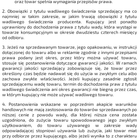
oraz
towar spełnia wymagania przepisów prawa.
2. Obowiązki z tytułu wadliwego świadczenia sprzedający ma co
najmniej w takim zakresie, w jakim trwają obowiązki z tytułu
wadliwego świadczenia producenta. Kupujący jest ponadto
uprawniony do dochodzenia prawa z tytułu wady, która wystąpi w
towarze konsumpcyjnym w okresie dwudziestu czterech miesięcy
od odbioru.
3. Jeżeli na sprzedawanym towarze, jego opakowaniu, w instrukcji
dołączonej do towaru albo w reklamie zgodnie z innymi przepisami
prawa podany jest okres, przez który można używać towaru,
stosuje się postanowienia dotyczące gwarancji jakości. W ramach
gwarancji jakości sprzedający zobowiązuje się, że towar przez
określony czas będzie nadawał się do użycia w zwykłym celu albo
zachowa zwykłe właściwości. Jeżeli kupujący zasadnie zgłosił
sprzedającemu wadę towaru, termin do dochodzenia praw z tytułu
wadliwego świadczenia ani okres gwarancji nie biegną przez czas,
w którym kupujący nie może używać wadliwego towaru.
4. Postanowienia wskazane w poprzednim akapicie warunków
handlowych nie mają zastosowania do towarów sprzedawanych po
niższej cenie z powodu wady, dla której niższa cena została
uzgodniona, do zużycia towaru spowodowanego jego zwykłym
użytkowaniem, do towaru używanego w zakresie wady
odpowiadającej stopniowi używania lub zużycia, jaki towar miał
przy odbiorze przez kupującego, albo jeżeli wynika to z charakteru