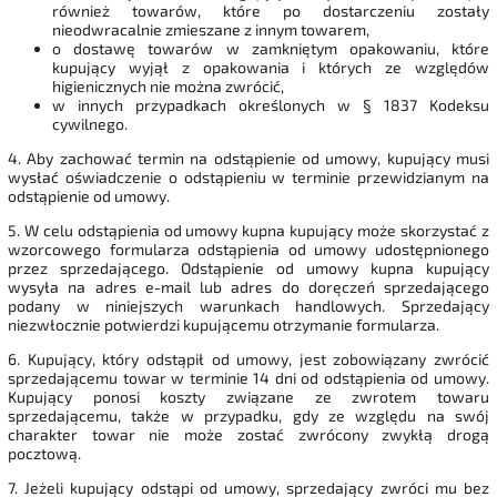
również towarów, które po dostarczeniu zostały
nieodwracalnie zmieszane z innym towarem,
o dostawę towarów w zamkniętym opakowaniu, które
kupujący wyjął z opakowania i których ze względów
higienicznych nie można zwrócić,
w innych przypadkach określonych w § 1837 Kodeksu
cywilnego.
4. Aby zachować termin na odstąpienie od umowy, kupujący musi
wysłać oświadczenie o odstąpieniu w terminie przewidzianym na
odstąpienie od umowy.
5. W celu odstąpienia od umowy kupna kupujący może skorzystać z
wzorcowego formularza odstąpienia od umowy udostępnionego
przez sprzedającego. Odstąpienie od umowy kupna kupujący
wysyła na adres e-mail lub adres do doręczeń sprzedającego
podany w niniejszych warunkach handlowych. Sprzedający
niezwłocznie potwierdzi kupującemu otrzymanie formularza.
6. Kupujący, który odstąpił od umowy, jest zobowiązany zwrócić
sprzedającemu towar w terminie 14 dni od odstąpienia od umowy.
Kupujący ponosi koszty związane ze zwrotem towaru
sprzedającemu, także w przypadku, gdy ze względu na swój
charakter towar nie może zostać zwrócony zwykłą drogą
pocztową.
7. Jeżeli kupujący odstąpi od umowy, sprzedający zwróci mu bez