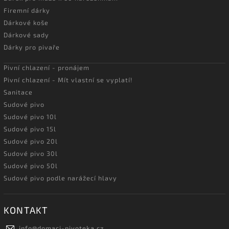
Firemní dárky
Dárkové koše
Dárkové sady
Dárky pro pivaře
Pivní chlazení - pronájem
Pivní chlazení - Mít vlastní se vyplatí!
Sanitace
Sudové pivo
Sudové pivo 10l
Sudové pivo 15l
Sudové pivo 20l
Sudové pivo 30l
Sudové pivo 50l
Sudové pivo podle narážecí hlavy
KONTAKT
info
@
domaci-pivoteka.cz