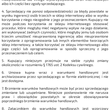
albo ich części bez zgody sprzedającego.
4. Sprzedający nie ponosi odpowiedzialności za błędy powstałe w
wyniku ingerencji osób trzecich w sklep internetowy albo w wyniku
korzystania z niego niezgodnie z jego przeznaczeniem. Kupujący nie
może podczas korzystania ze sklepu internetowego stosować
procedur, które mogłyby mieć negatywny wpływ na jego działanie,
ani wykonywać żadnych czynności, które mogłyby jemu lub osobom
trzecim umożliwić nieuprawnioną ingerencję albo nieuprawnione
korzystanie z oprogramowania lub innych elementów tworzących
sklep internetowy, a także korzystać ze sklepu internetowego albo
jego części lub oprogramowania w sposób sprzeczny z jego
przeznaczeniem lub celem.
5. Kupujący niniejszym przejmuje na siebie ryzyko zmiany
okoliczności w rozumieniu § 1765 ust. 2 Kodeksu cywilnego.
6. Umowa kupna wraz z warunkami handlowymi jest
archiwizowana przez sprzedającego w formie elektronicznej i nie
jest dostępna.
7. Brzmienie warunków handlowych może być przez sprzedającego
zmieniane lub uzupełniane. Niniejsze postanowienie nie narusza
praw i obowiązków powstałych w okresie obowiązywania
poprzedniego brzmienia warunków handlowych.
8. Załącznikiem do warunków handlowych jest wzorcowy