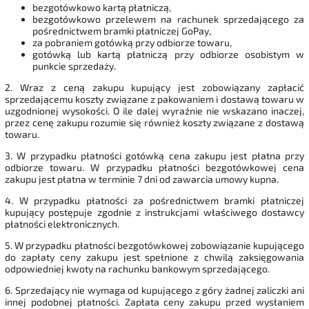
bezgotówkowo kartą płatniczą,
bezgotówkowo przelewem na rachunek sprzedającego za
pośrednictwem bramki płatniczej GoPay,
za pobraniem gotówką przy odbiorze towaru,
gotówką lub kartą płatniczą przy odbiorze osobistym w
punkcie sprzedaży.
2. Wraz z ceną zakupu kupujący jest zobowiązany zapłacić
sprzedającemu koszty związane z pakowaniem i dostawą towaru w
uzgodnionej wysokości. O ile dalej wyraźnie nie wskazano inaczej,
przez cenę zakupu rozumie się również koszty związane z dostawą
towaru.
3. W przypadku płatności gotówką cena zakupu jest płatna przy
odbiorze towaru. W przypadku płatności bezgotówkowej cena
zakupu jest płatna w terminie 7 dni od zawarcia umowy kupna.
4. W przypadku płatności za pośrednictwem bramki płatniczej
kupujący postępuje zgodnie z instrukcjami właściwego dostawcy
płatności elektronicznych.
5. W przypadku płatności bezgotówkowej zobowiązanie kupującego
do zapłaty ceny zakupu jest spełnione z chwilą zaksięgowania
odpowiedniej kwoty na rachunku bankowym sprzedającego.
6. Sprzedający nie wymaga od kupującego z góry żadnej zaliczki ani
innej podobnej płatności. Zapłata ceny zakupu przed wysłaniem