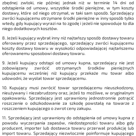
zbędnej zwłoki, nie później jednak niż w terminie 14 dni od
odstąpienia od umowy, wszystkie środki pieniężne, w tym koszty
dostawy, które od niego otrzymał, w taki sam sposób. Sprzedający
zwróci kupującemu otrzymane środki pieniężne w inny sposób tylko
wtedy, gdy kupujący wyrazi na to zgodę i jeżeli nie spowoduje to dla
niego dodatkowych kosztów.
8. Jeżeli kupujący wybrał inny niż najtańszy sposób dostawy towaru
oferowany przez sprzedającego, sprzedający zwróci kupującemu
koszty dostawy towaru w wysokości odpowiadającej najtańszemu
oferowanemu sposobowi dostawy towaru.
9. Jeżeli kupujący odstąpi od umowy kupna, sprzedający nie jest
zobowiązany zwrócić otrzymanych środków pieniężnych
kupującemu wcześniej niż kupujący przekaże mu towar albo
udowodni, że wysłał towar sprzedającemu.
10. Kupujący musi zwrócić towar sprzedającemu nieuszkodzony,
nieużywany i niezabrudzony oraz, jeżeli to możliwe, w oryginalnym
opakowaniu. Sprzedający jest uprawniony jednostronnie potrącić
roszczenie o odszkodowanie za szkodę powstałą na towarze z
roszczeniem kupującego o zwrot ceny zakupu.
11. Sprzedający jest uprawniony do odstąpienia od umowy kupna z
powodu wyczerpania zapasów, niedostępności towaru albo gdy
producent, importer lub dostawca towaru przerwał produkcję lub
import towaru. Sprzedający niezwłocznie poinformuje kupującego