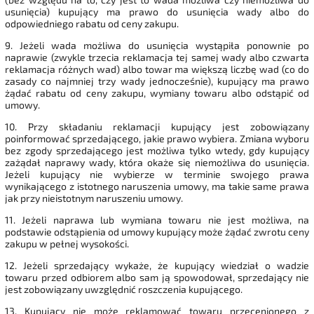
usunięcia) kupujący ma prawo do usunięcia wady albo do
odpowiedniego rabatu od ceny zakupu.
9. Jeżeli wada możliwa do usunięcia wystąpiła ponownie po
naprawie (zwykle trzecia reklamacja tej samej wady albo czwarta
reklamacja różnych wad) albo towar ma większą liczbę wad (co do
zasady co najmniej trzy wady jednocześnie), kupujący ma prawo
żądać rabatu od ceny zakupu, wymiany towaru albo odstąpić od
umowy.
10. Przy składaniu reklamacji kupujący jest zobowiązany
poinformować sprzedającego, jakie prawo wybiera. Zmiana wyboru
bez zgody sprzedającego jest możliwa tylko wtedy, gdy kupujący
zażądał naprawy wady, która okaże się niemożliwa do usunięcia.
Jeżeli kupujący nie wybierze w terminie swojego prawa
wynikającego z istotnego naruszenia umowy, ma takie same prawa
jak przy nieistotnym naruszeniu umowy.
11. Jeżeli naprawa lub wymiana towaru nie jest możliwa, na
podstawie odstąpienia od umowy kupujący może żądać zwrotu ceny
zakupu w pełnej wysokości.
12. Jeżeli sprzedający wykaże, że kupujący wiedział o wadzie
towaru przed odbiorem albo sam ją spowodował, sprzedający nie
jest zobowiązany uwzględnić roszczenia kupującego.
13. Kupujący nie może reklamować towaru przecenionego z