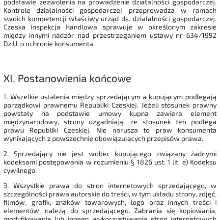
podstawie zezwolenia na prowadzenie działalności gospodarczej.
Kontrolę działalności gospodarczej przeprowadza w ramach
swoich kompetencji właściwy urząd ds. działalności gospodarczej.
Czeska Inspekcja Handlowa sprawuje w określonym zakresie
między innymi nadzór nad przestrzeganiem ustawy nr 634/1992
Dz.U. o ochronie konsumenta.
XI.
Postanowienia końcowe
1. Wszelkie ustalenia między sprzedającym a kupującym podlegają
porządkowi prawnemu Republiki Czeskiej. Jeżeli stosunek prawny
powstały na podstawie umowy kupna zawiera element
międzynarodowy, strony uzgadniają, że stosunek ten podlega
prawu Republiki Czeskiej. Nie narusza to praw konsumenta
wynikających z powszechnie obowiązujących przepisów prawa.
2. Sprzedający nie jest wobec kupującego związany żadnymi
kodeksami postępowania w rozumieniu § 1826 ust. 1 lit. e) Kodeksu
cywilnego.
3. Wszystkie prawa do stron internetowych sprzedającego, w
szczególności prawa autorskie do treści, w tym układu strony, zdjęć,
filmów, grafik, znaków towarowych, logo oraz innych treści i
elementów, należą do sprzedającego. Zabrania się kopiowania,
modyfikowania lub innego wykorzystywania stron internetowych