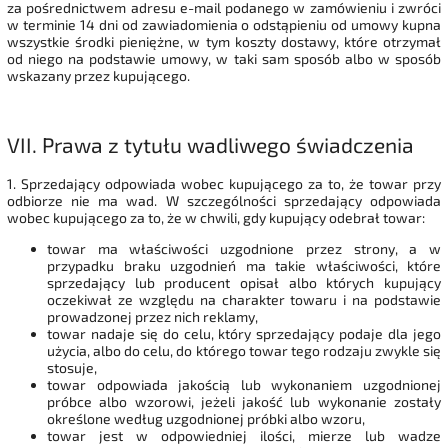
za pośrednictwem adresu e-mail podanego w zamówieniu i zwróci
w terminie 14 dni od zawiadomienia o odstąpieniu od umowy kupna
wszystkie środki pieniężne, w tym koszty dostawy, które otrzymał
od niego na podstawie umowy, w taki sam sposób albo w sposób
wskazany przez kupującego.
VII.
Prawa z tytułu wadliwego świadczenia
1. Sprzedający odpowiada wobec kupującego za to, że towar przy
odbiorze nie ma wad. W szczególności sprzedający odpowiada
wobec kupującego za to, że w chwili, gdy kupujący odebrał towar:
towar ma właściwości uzgodnione przez strony, a w
przypadku braku uzgodnień ma takie właściwości, które
sprzedający lub producent opisał albo których kupujący
oczekiwał ze względu na charakter towaru i na podstawie
prowadzonej przez nich reklamy,
towar nadaje się do celu, który sprzedający podaje dla jego
użycia, albo do celu, do którego towar tego rodzaju zwykle się
stosuje,
towar odpowiada jakością lub wykonaniem uzgodnionej
próbce albo wzorowi, jeżeli jakość lub wykonanie zostały
określone według uzgodnionej próbki albo wzoru,
towar jest w odpowiedniej ilości, mierze lub wadze