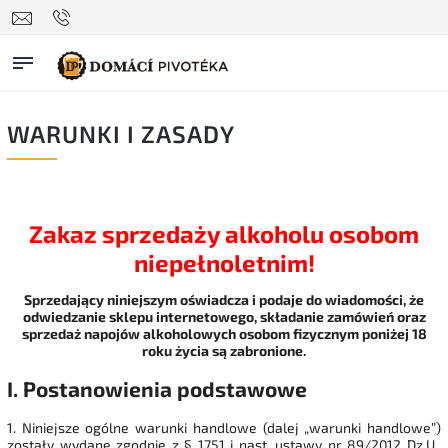
WARUNKI I ZASADY
Zakaz sprzedaży alkoholu osobom
niepełnoletnim!
Sprzedający niniejszym oświadcza i podaje do wiadomości, że
odwiedzanie sklepu internetowego, składanie zamówień oraz
sprzedaż napojów alkoholowych osobom fizycznym poniżej 18
roku życia są zabronione.
I. Postanowienia podstawowe
1. Niniejsze ogólne warunki handlowe (dalej „warunki handlowe”)
zostały wydane zgodnie z § 1751 i nast. ustawy nr 89/2012 Dz.U.,