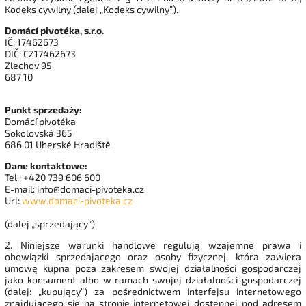
Kodeks cywilny (dalej „Kodeks cywilny”).
Domácí pivotéka, s.r.o.
IČ: 17462673
DIČ: CZ17462673
Zlechov 95
687 10
Punkt sprzedaży:
Domácí pivotéka
Sokolovská 365
686 01 Uherské Hradiště
Dane kontaktowe:
Tel.: +420 739 606 600
E-mail: info@domaci-pivoteka.cz
Url:
www.domaci-pivoteka.cz
(dalej „sprzedający”)
2. Niniejsze warunki handlowe regulują wzajemne prawa i
obowiązki sprzedającego oraz osoby fizycznej, która zawiera
umowę kupna poza zakresem swojej działalności gospodarczej
jako konsument albo w ramach swojej działalności gospodarczej
(dalej: „kupujący”) za pośrednictwem interfejsu internetowego
znajdującego się na stronie internetowej dostępnej pod adresem