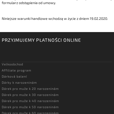
formularz odstąpienia od umowy.
Niniejsze warunki handlowe wchodzą w życie z dniem 19.02.2020.
PRZYJMUJEMY PŁATNOŚCI ONLINE
Velkoobchod
Affiliate program
Dárková balení
Dárky k narozeninám
Dárek pro muže k 20 narozeninám
Dárek pro muže k 30 narozeninám
Dárek pro muže k 40 narozeninám
Dárek pro muže k 50 narozeninám
Dárek pro muže k 60 narozeninám