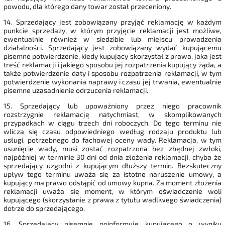
powodu, dla którego dany towar został przeceniony.
14. Sprzedający jest zobowiązany przyjąć reklamację w każdym
punkcie sprzedaży, w którym przyjęcie reklamacji jest możliwe,
ewentualnie również w siedzibie lub miejscu prowadzenia
działalności. Sprzedający jest zobowiązany wydać kupującemu
pisemne potwierdzenie, kiedy kupujący skorzystał z prawa, jaka jest
treść reklamacji i jakiego sposobu jej rozpatrzenia kupujący żąda, a
także potwierdzenie daty i sposobu rozpatrzenia reklamacji, w tym
potwierdzenie wykonania naprawy i czasu jej trwania, ewentualnie
pisemne uzasadnienie odrzucenia reklamacji.
15. Sprzedający lub upoważniony przez niego pracownik
rozstrzygnie reklamację natychmiast, w skomplikowanych
przypadkach w ciągu trzech dni roboczych. Do tego terminu nie
wlicza się czasu odpowiedniego według rodzaju produktu lub
usługi, potrzebnego do fachowej oceny wady. Reklamacja, w tym
usunięcie wady, musi zostać rozpatrzona bez zbędnej zwłoki,
najpóźniej w terminie 30 dni od dnia złożenia reklamacji, chyba że
sprzedający uzgodni z kupującym dłuższy termin. Bezskuteczny
upływ tego terminu uważa się za istotne naruszenie umowy, a
kupujący ma prawo odstąpić od umowy kupna. Za moment złożenia
reklamacji uważa się moment, w którym oświadczenie woli
kupującego (skorzystanie z prawa z tytułu wadliwego świadczenia)
dotrze do sprzedającego.
16. Sprzedający pisemnie poinformuje kupującego o wyniku