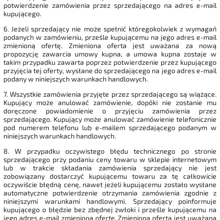
potwierdzenie zamówienia przez sprzedającego na adres e-mail
kupującego.
6. Jeżeli sprzedający nie może spełnić któregokolwiek z wymagań
podanych w zamówieniu, prześle kupującemu na jego adres e-mail
zmienioną ofertę. Zmieniona oferta jest uważana za nową
propozycję zawarcia umowy kupna, a umowa kupna zostaje w
takim przypadku zawarta poprzez potwierdzenie przez kupującego
przyjęcia tej oferty, wysłane do sprzedającego na jego adres e-mail
podany w niniejszych warunkach handlowych.
7. Wszystkie zamówienia przyjęte przez sprzedającego są wiążące.
Kupujący może anulować zamówienie, dopóki nie zostanie mu
doręczone powiadomienie o przyjęciu zamówienia przez
sprzedającego. Kupujący może anulować zamówienie telefonicznie
pod numerem telefonu lub e-mailem sprzedającego podanym w
niniejszych warunkach handlowych.
8. W przypadku oczywistego błędu technicznego po stronie
sprzedającego przy podaniu ceny towaru w sklepie internetowym
lub w trakcie składania zamówienia sprzedający nie jest
zobowiązany dostarczyć kupującemu towaru za tę całkowicie
oczywiście błędną cenę, nawet jeżeli kupującemu zostało wysłane
automatyczne potwierdzenie otrzymania zamówienia zgodnie z
niniejszymi warunkami handlowymi. Sprzedający poinformuje
kupującego o błędzie bez zbędnej zwłoki i prześle kupującemu na
jego adres e-mail zmienioną ofertę. Zmieniona oferta jest uważana