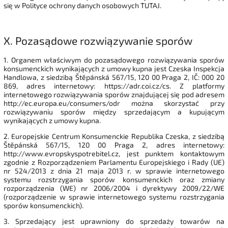
się w Polityce ochrony danych osobowych TUTAJ.
X.
Pozasądowe rozwiązywanie sporów
1. Organem właściwym do pozasądowego rozwiązywania sporów
konsumenckich wynikających z umowy kupna jest Czeska Inspekcja
Handlowa, z siedzibą Štěpánská 567/15, 120 00 Praga 2, IČ: 000 20
869, adres internetowy: https://adr.coi.cz/cs. Z platformy
internetowego rozwiązywania sporów znajdującej się pod adresem
http://ec.europa.eu/consumers/odr można skorzystać przy
rozwiązywaniu sporów między sprzedającym a kupującym
wynikających z umowy kupna.
2. Europejskie Centrum Konsumenckie Republika Czeska, z siedzibą
Štěpánská 567/15, 120 00 Praga 2, adres internetowy:
http://www.evropskyspotrebitel.cz, jest punktem kontaktowym
zgodnie z Rozporządzeniem Parlamentu Europejskiego i Rady (UE)
nr 524/2013 z dnia 21 maja 2013 r. w sprawie internetowego
systemu rozstrzygania sporów konsumenckich oraz zmiany
rozporządzenia (WE) nr 2006/2004 i dyrektywy 2009/22/WE
(rozporządzenie w sprawie internetowego systemu rozstrzygania
sporów konsumenckich).
3. Sprzedający jest uprawniony do sprzedaży towarów na