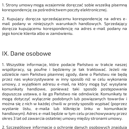
1. Strony umowy mogą wzajemnie doręczać sobie wszelką pisemną
korespondencję za pośrednictwem poczty elektronicznej.
2. Kupujący doręcza sprzedającemu korespondencję na adres e-
mail podany w niniejszych warunkach handlowych. Sprzedający
doręcza kupującemu korespondencję na adres e-mail podany na
jego koncie klienta albo w zamówieniu.
IX.
Dane osobowe
1. Wszystkie informacje, które podacie Państwo w trakcie naszej
współpracy, są poufne i będziemy je tak traktować. Jeżeli nie
udzielicie nam Państwo pisemnej zgody, dane o Państwu nie będą
przez nas wykorzystywane w inny sposób niż w celu wykonania
umowy, z wyjątkiem adresu e-mail, na który mogą być wysyłane
komunikaty handlowe, ponieważ taki sposób postępowania
dopuszcza ustawa, o ile go Państwo nie odmówicie. Komunikaty te
mogą dotyczyć wyłącznie podobnych lub powiązanych towarów i
można się z nich w każdej chwili w prosty sposób wypisać (poprzez
wysłanie listu, e-maila lub kliknięcie linku w komunikacie
handlowym). Adres e-mail będzie w tym celu przechowywany przez
okres 3 lat od zawarcia ostatniej umowy między stronami umowy.
2. Szczegółowe informacje o ochronie danych osobowych znajdują