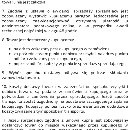
towaru nie jest zaliczką.
7. Zgodnie z ustawą o ewidencji sprzedaży sprzedający jest
zobowiązany wystawić kupującemu paragon. Jednocześnie jest
zobowiązany zaewidencjonować otrzymaną płatność u
administratora podatkowego online, a w przypadku awarii
technicznej najpóźniej w ciągu 48 godzin.
8. Towar jest dostarczany kupującemu:
na adres wskazany przez kupującego w zamówieniu,
za pośrednictwem punktu odbioru przesyłek na adres punktu
odbioru wskazany przez kupującego,
poprzez odbiór osobisty w punkcie sprzedaży sprzedającego.
9.
Wybór sposobu dostawy odbywa się podczas składania
zamówienia towaru.
10. Koszty dostawy towaru w zależności od sposobu wysyłki i
odbioru towaru są podane w zamówieniu kupującego oraz w
potwierdzeniu zamówienia przez sprzedającego. Jeżeli sposób
transportu został uzgodniony na podstawie szczególnego żądania
kupującego, kupujący ponosi ryzyko oraz ewentualne dodatkowe
koszty związane z tym sposobem transportu.
11. Jeżeli sprzedający zgodnie z umową kupna jest zobowiązany
dostarczyć towar do miejsca wskazanego przez kupującego w
zamówieniu, kupujący jest zobowiązany odebrać towar przy