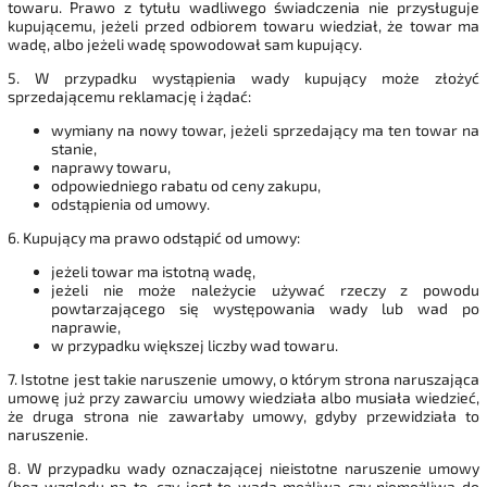
towaru. Prawo z tytułu wadliwego świadczenia nie przysługuje
kupującemu, jeżeli przed odbiorem towaru wiedział, że towar ma
wadę, albo jeżeli wadę spowodował sam kupujący.
5. W przypadku wystąpienia wady kupujący może złożyć
sprzedającemu reklamację i żądać:
wymiany na nowy towar, jeżeli sprzedający ma ten towar na
stanie,
naprawy towaru,
odpowiedniego rabatu od ceny zakupu,
odstąpienia od umowy.
6. Kupujący ma prawo odstąpić od umowy:
jeżeli towar ma istotną wadę,
jeżeli nie może należycie używać rzeczy z powodu
powtarzającego się występowania wady lub wad po
naprawie,
w przypadku większej liczby wad towaru.
7. Istotne jest takie naruszenie umowy, o którym strona naruszająca
umowę już przy zawarciu umowy wiedziała albo musiała wiedzieć,
że druga strona nie zawarłaby umowy, gdyby przewidziała to
naruszenie.
8. W przypadku wady oznaczającej nieistotne naruszenie umowy
(bez względu na to, czy jest to wada możliwa czy niemożliwa do