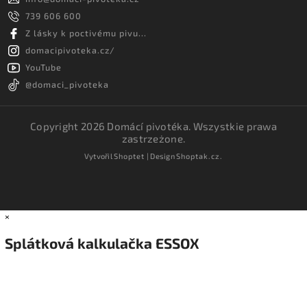
739 606 600
Z lásky k poctivému pivu...
domacipivoteka.cz/
YouTube
@domaci_pivoteka
Copyright 2026
Domácí pivotéka
. Wszystkie prawa
zastrzeżone.
Vytvořil
Shoptet
| Design
Shoptak.cz.
×
Splátková kalkulačka ESSOX