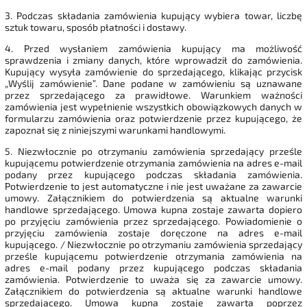
3. Podczas składania zamówienia kupujący wybiera towar, liczbę
sztuk towaru, sposób płatności i dostawy.
4. Przed wysłaniem zamówienia kupujący ma możliwość
sprawdzenia i zmiany danych, które wprowadził do zamówienia.
Kupujący wysyła zamówienie do sprzedającego, klikając przycisk
„Wyślij zamówienie”. Dane podane w zamówieniu są uznawane
przez sprzedającego za prawidłowe. Warunkiem ważności
zamówienia jest wypełnienie wszystkich obowiązkowych danych w
formularzu zamówienia oraz potwierdzenie przez kupującego, że
zapoznał się z niniejszymi warunkami handlowymi.
5. Niezwłocznie po otrzymaniu zamówienia sprzedający prześle
kupującemu potwierdzenie otrzymania zamówienia na adres e-mail
podany przez kupującego podczas składania zamówienia.
Potwierdzenie to jest automatyczne i nie jest uważane za zawarcie
umowy. Załącznikiem do potwierdzenia są aktualne warunki
handlowe sprzedającego. Umowa kupna zostaje zawarta dopiero
po przyjęciu zamówienia przez sprzedającego. Powiadomienie o
przyjęciu zamówienia zostaje doręczone na adres e-mail
kupującego. / Niezwłocznie po otrzymaniu zamówienia sprzedający
prześle kupującemu potwierdzenie otrzymania zamówienia na
adres e-mail podany przez kupującego podczas składania
zamówienia. Potwierdzenie to uważa się za zawarcie umowy.
Załącznikiem do potwierdzenia są aktualne warunki handlowe
sprzedającego. Umowa kupna zostaje zawarta poprzez