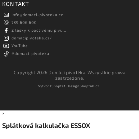
KONTAKT
info
@
domaci-pivoteka.cz
739 606 600
Z lásky k poctivému pivu...
domacipivoteka.cz/
YouTube
@domaci_pivoteka
Copyright 2026
Domácí pivotéka
. Wszystkie prawa
zastrzeżone.
Vytvořil
Shoptet
| Design
Shoptak.cz.
×
Splátková kalkulačka ESSOX