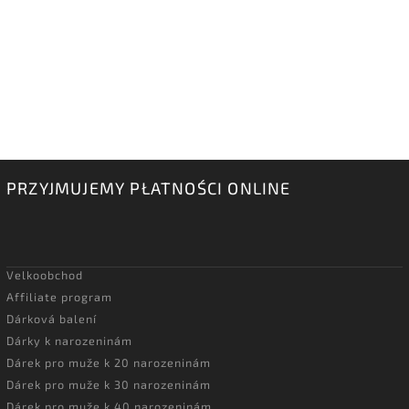
PRZYJMUJEMY PŁATNOŚCI ONLINE
Velkoobchod
Affiliate program
Dárková balení
Dárky k narozeninám
Dárek pro muže k 20 narozeninám
Dárek pro muže k 30 narozeninám
Dárek pro muže k 40 narozeninám