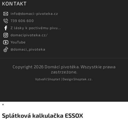
KONTAKT
info
@
domaci-pivoteka.cz
739 606 600
Z lásky k poctivému pivu...
domacipivoteka.cz/
YouTube
@domaci_pivoteka
Copyright 2026
Domácí pivotéka
. Wszystkie prawa
zastrzeżone.
Vytvořil
Shoptet
| Design
Shoptak.cz.
×
Splátková kalkulačka ESSOX