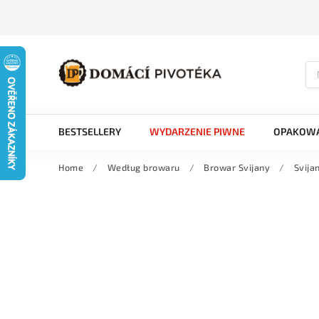
BESTSELLERY
WYDARZENIE PIWNE
OPAKOWA
Home
/
Według browaru
/
Browar Svijany
/
Svija