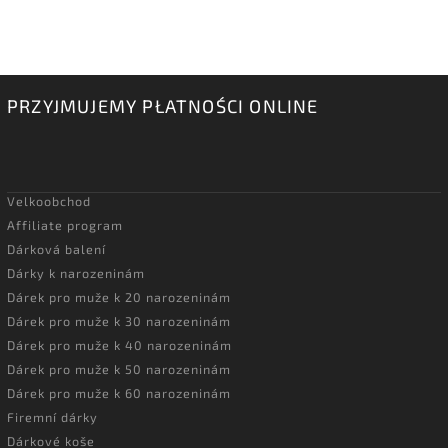
PRZYJMUJEMY PŁATNOŚCI ONLINE
Velkoobchod
Affiliate program
Dárková balení
Dárky k narozeninám
Dárek pro muže k 20 narozeninám
Dárek pro muže k 30 narozeninám
Dárek pro muže k 40 narozeninám
Dárek pro muže k 50 narozeninám
Dárek pro muže k 60 narozeninám
Firemní dárky
Dárkové koše