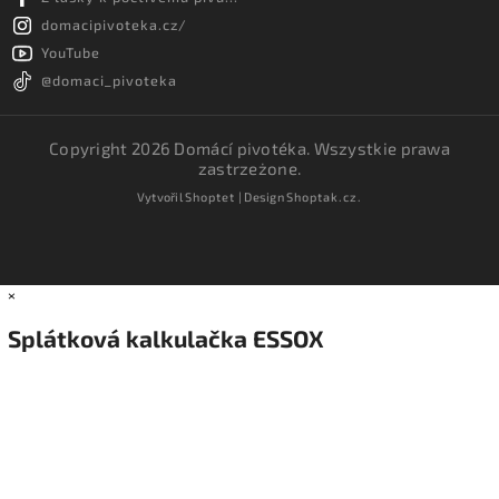
domacipivoteka.cz/
YouTube
@domaci_pivoteka
Copyright 2026
Domácí pivotéka
. Wszystkie prawa
zastrzeżone.
Vytvořil
Shoptet
| Design
Shoptak.cz.
×
Splátková kalkulačka ESSOX