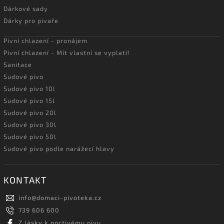
Dárkové sady
Dárky pro pivaře
Pivní chlazení - pronájem
Pivní chlazení - Mít vlastní se vyplatí!
Sanitace
Sudové pivo
Sudové pivo 10l
Sudové pivo 15l
Sudové pivo 20l
Sudové pivo 30l
Sudové pivo 50l
Sudové pivo podle narážecí hlavy
KONTAKT
info
@
domaci-pivoteka.cz
739 606 600
Z lásky k poctivému pivu...