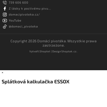
739 606 600
Z lásky k poctivému pivu...
domacipivoteka.cz/
YouTube
@domaci_pivoteka
Copyright 2026
Domácí pivotéka
. Wszystkie prawa
zastrzeżone.
Vytvořil
Shoptet
| Design
Shoptak.cz.
×
Splátková kalkulačka ESSOX