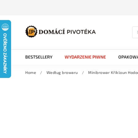
BESTSELLERY
WYDARZENIE PIWNE
OPAKOWA
Home
/
Według browaru
/
Minibrowar Kříkloun Hodo