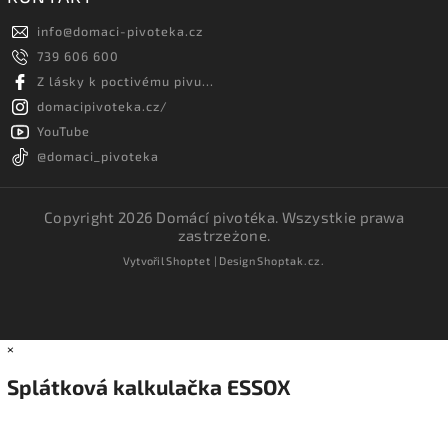
info
@
domaci-pivoteka.cz
739 606 600
Z lásky k poctivému pivu...
domacipivoteka.cz/
YouTube
@domaci_pivoteka
Copyright 2026
Domácí pivotéka
. Wszystkie prawa
zastrzeżone.
Vytvořil
Shoptet
| Design
Shoptak.cz.
×
Splátková kalkulačka ESSOX