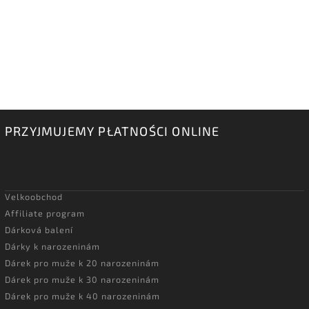
PRZYJMUJEMY PŁATNOŚCI ONLINE
Velkoobchod
Affiliate program
Dárková balení
Dárky k narozeninám
Dárek pro muže k 20 narozeninám
Dárek pro muže k 30 narozeninám
Dárek pro muže k 40 narozeninám