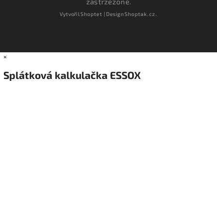
zastrzeżone.
Vytvořil
Shoptet
| Design
Shoptak.cz.
×
Splátková kalkulačka ESSOX