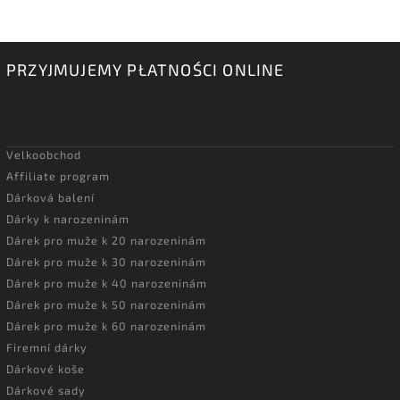
PRZYJMUJEMY PŁATNOŚCI ONLINE
Velkoobchod
Affiliate program
Dárková balení
Dárky k narozeninám
Dárek pro muže k 20 narozeninám
Dárek pro muže k 30 narozeninám
Dárek pro muže k 40 narozeninám
Dárek pro muže k 50 narozeninám
Dárek pro muže k 60 narozeninám
Firemní dárky
Dárkové koše
Dárkové sady