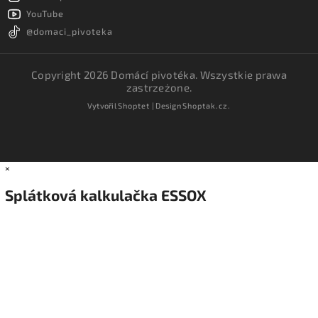
YouTube
@domaci_pivoteka
Copyright 2026
Domácí pivotéka
. Wszystkie prawa
zastrzeżone.
Vytvořil
Shoptet
| Design
Shoptak.cz.
×
Splátková kalkulačka ESSOX