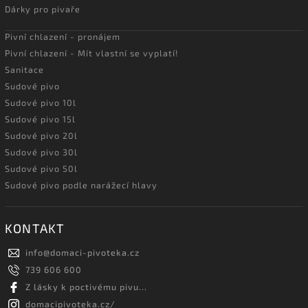
Dárky pro pivaře
Pivní chlazení - pronájem
Pivní chlazení - Mít vlastní se vyplatí!
Sanitace
Sudové pivo
Sudové pivo 10l
Sudové pivo 15l
Sudové pivo 20l
Sudové pivo 30l
Sudové pivo 50l
Sudové pivo podle narážecí hlavy
KONTAKT
info
@
domaci-pivoteka.cz
739 606 600
Z lásky k poctivému pivu...
domacipivoteka.cz/