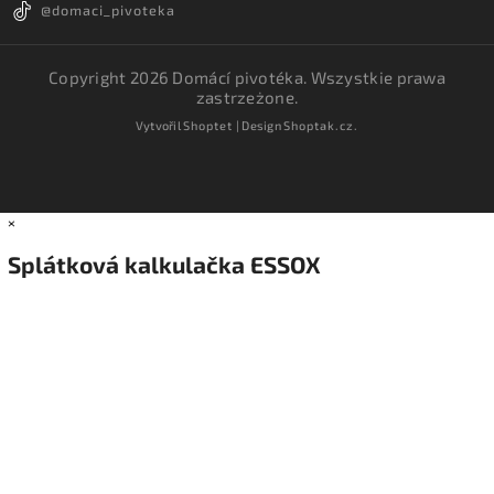
@domaci_pivoteka
Copyright 2026
Domácí pivotéka
. Wszystkie prawa
zastrzeżone.
Vytvořil
Shoptet
| Design
Shoptak.cz.
×
Splátková kalkulačka ESSOX