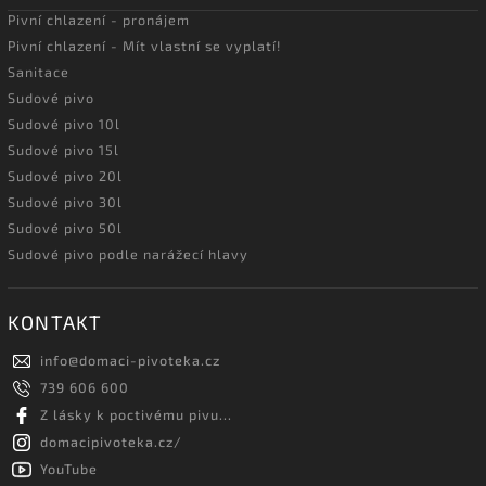
Pivní chlazení - pronájem
Pivní chlazení - Mít vlastní se vyplatí!
Sanitace
Sudové pivo
Sudové pivo 10l
Sudové pivo 15l
Sudové pivo 20l
Sudové pivo 30l
Sudové pivo 50l
Sudové pivo podle narážecí hlavy
KONTAKT
info
@
domaci-pivoteka.cz
739 606 600
Z lásky k poctivému pivu...
domacipivoteka.cz/
YouTube