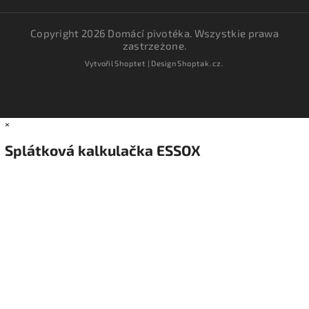
Copyright 2026
Domácí pivotéka
. Wszystkie prawa
zastrzeżone.
Vytvořil
Shoptet
| Design
Shoptak.cz.
×
Splátková kalkulačka ESSOX