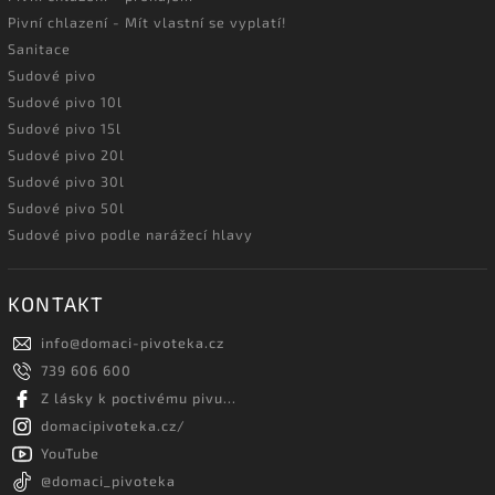
Pivní chlazení - Mít vlastní se vyplatí!
Sanitace
Sudové pivo
Sudové pivo 10l
Sudové pivo 15l
Sudové pivo 20l
Sudové pivo 30l
Sudové pivo 50l
Sudové pivo podle narážecí hlavy
KONTAKT
info
@
domaci-pivoteka.cz
739 606 600
Z lásky k poctivému pivu...
domacipivoteka.cz/
YouTube
@domaci_pivoteka