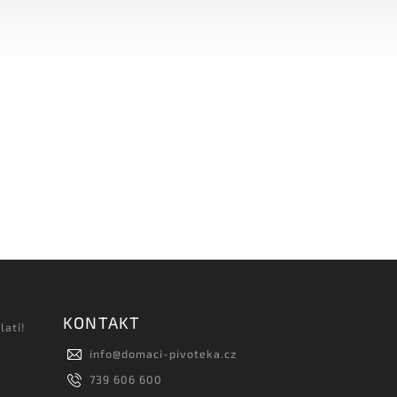
KONTAKT
latí!
info
@
domaci-pivoteka.cz
739 606 600