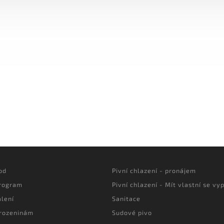
od
Pivní chlazení - pronájem
program
Pivní chlazení - Mít vlastní se vyp
lení
Sanitace
arozeninám
Sudové pivo