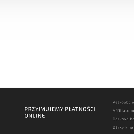
Velkoobch
PRZYJMUJEMY PŁATNOŚCI
Affiliate 
ONLINE
Dárková ba
Dárky k n