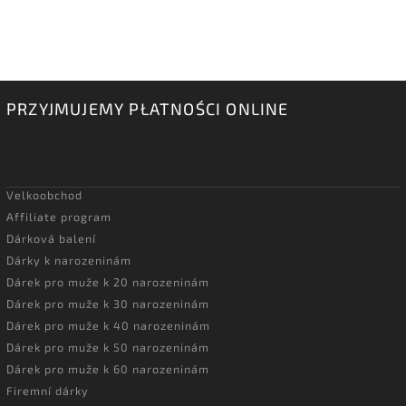
PRZYJMUJEMY PŁATNOŚCI ONLINE
Velkoobchod
Affiliate program
Dárková balení
Dárky k narozeninám
Dárek pro muže k 20 narozeninám
Dárek pro muže k 30 narozeninám
Dárek pro muže k 40 narozeninám
Dárek pro muže k 50 narozeninám
Dárek pro muže k 60 narozeninám
Firemní dárky