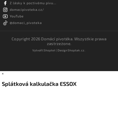
Z lásky k poctivému pivu...
domacipivoteka.cz/
YouTube
@domaci_pivoteka
Copyright 2026
Domácí pivotéka
. Wszystkie prawa
zastrzeżone.
Vytvořil
Shoptet
| Design
Shoptak.cz.
×
Splátková kalkulačka ESSOX