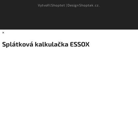
Vytvořil
Shoptet
| Design
Shoptak.cz.
×
Splátková kalkulačka ESSOX