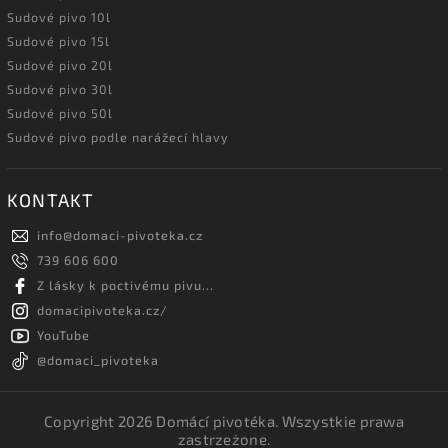
Sudové pivo 10l
Sudové pivo 15l
Sudové pivo 20l
Sudové pivo 30l
Sudové pivo 50l
Sudové pivo podle narážecí hlavy
KONTAKT
info
@
domaci-pivoteka.cz
739 606 600
Z lásky k poctivému pivu...
domacipivoteka.cz/
YouTube
@domaci_pivoteka
Copyright 2026
Domácí pivotéka
. Wszystkie prawa
zastrzeżone.