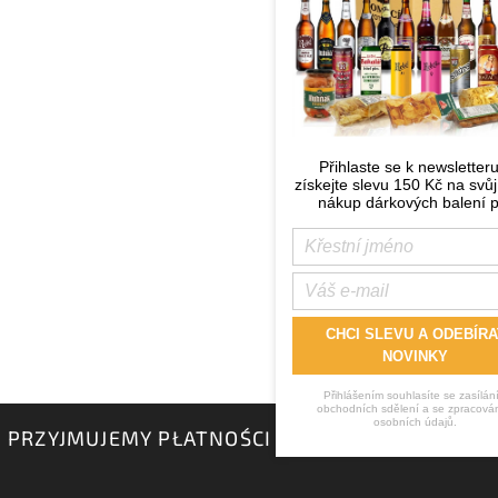
Přihlaste se k newsletter
získejte slevu 150 Kč na svůj
nákup dárkových balení p
CHCI SLEVU A ODEBÍRA
NOVINKY
Přihlášením souhlasíte se zasílán
obchodních sdělení a se zpracová
osobních údajů.
PRZYJMUJEMY PŁATNOŚCI ONLINE