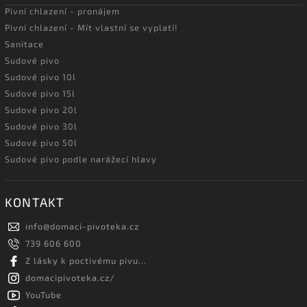
Pivní chlazení - pronájem
Pivní chlazení - Mít vlastní se vyplatí!
Sanitace
Sudové pivo
Sudové pivo 10l
Sudové pivo 15l
Sudové pivo 20l
Sudové pivo 30l
Sudové pivo 50l
Sudové pivo podle narážecí hlavy
KONTAKT
info
@
domaci-pivoteka.cz
739 606 600
Z lásky k poctivému pivu...
domacipivoteka.cz/
YouTube