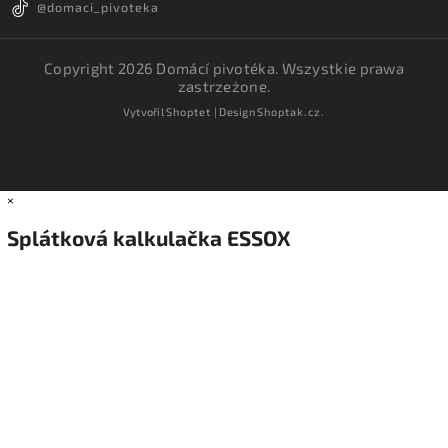
@domaci_pivoteka
Copyright 2026
Domácí pivotéka
. Wszystkie prawa
zastrzeżone.
Vytvořil
Shoptet
| Design
Shoptak.cz.
×
Splátková kalkulačka ESSOX