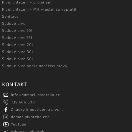
Pivní chlazení - pronájem
Pivní chlazení - Mít vlastní se vyplatí!
Sanitace
Sudové pivo
Sudové pivo 10l
Sudové pivo 15l
Sudové pivo 20l
Sudové pivo 30l
Sudové pivo 50l
Sudové pivo podle narážecí hlavy
KONTAKT
info
@
domaci-pivoteka.cz
739 606 600
Z lásky k poctivému pivu...
domacipivoteka.cz/
YouTube
@domaci_pivoteka