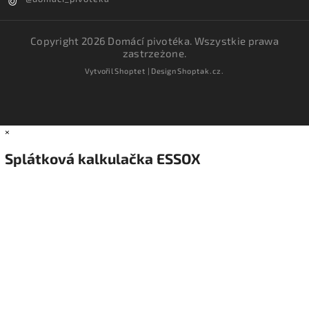
Copyright 2026
Domácí pivotéka
. Wszystkie prawa
zastrzeżone.
Vytvořil
Shoptet
| Design
Shoptak.cz.
×
Splátková kalkulačka ESSOX