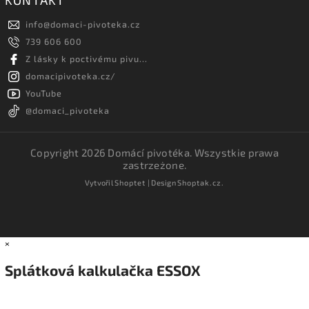
KONTAKT
info
@
domaci-pivoteka.cz
739 606 600
Z lásky k poctivému pivu...
domacipivoteka.cz/
YouTube
@domaci_pivoteka
Copyright 2026
Domácí pivotéka
. Wszystkie prawa
zastrzeżone.
Vytvořil
Shoptet
| Design
Shoptak.cz.
×
Splátková kalkulačka ESSOX