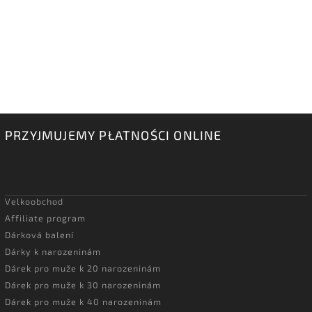
PRZYJMUJEMY PŁATNOŚCI ONLINE
Velkoobchod
Affiliate program
Dárková balení
Dárky k narozeninám
Dárek pro muže k 20 narozeninám
Dárek pro muže k 30 narozeninám
Dárek pro muže k 40 narozeninám