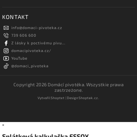
KONTAKT
info
@
domaci-pivoteka.cz
739 606 600
Z lásky k poctivému pivu...
domacipivoteka.cz/
YouTube
@domaci_pivoteka
Copyright 2026
Domácí pivotéka
. Wszystkie prawa
zastrzeżone.
Vytvořil
Shoptet
| Design
Shoptak.cz.
×
Splátková kalkulačka ESSOX