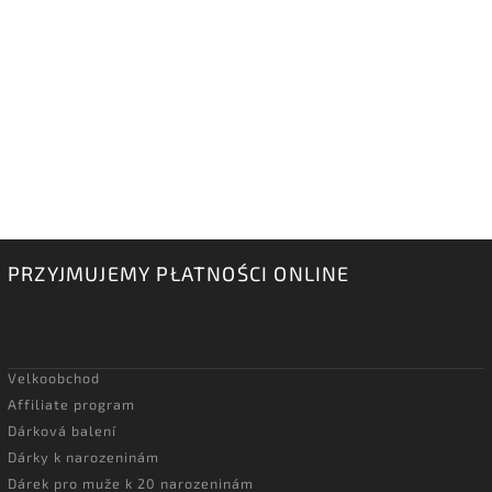
PRZYJMUJEMY PŁATNOŚCI ONLINE
Velkoobchod
Affiliate program
Dárková balení
Dárky k narozeninám
Dárek pro muže k 20 narozeninám