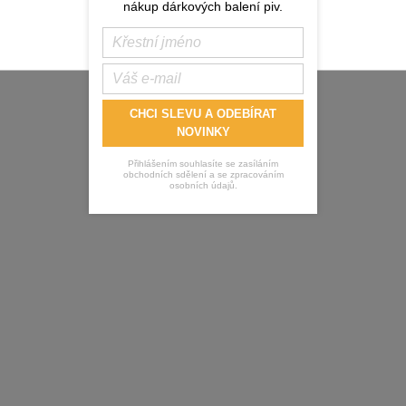
nákup dárkových balení piv.
CHCI SLEVU A ODEBÍRAT
NOVINKY
Přihlášením souhlasíte se zasíláním
obchodních sdělení a se zpracováním
osobních údajů.