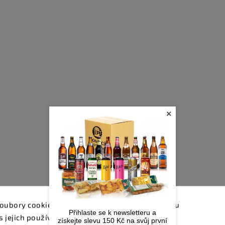
×
oubory cookie. Dalším procházením tohoto webu
Přihlaste se k newsletteru a
s jejich používáním.. Více informací
zde
.
získejte slevu 150 Kč na svůj první