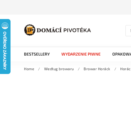
BESTSELLERY
WYDARZENIE PIWNE
OPAKOWA
Home
/
Według browaru
/
Browar Horáck
/
Horác