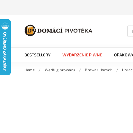
BESTSELLERY
WYDARZENIE PIWNE
OPAKOWA
Home
/
Według browaru
/
Browar Horáck
/
Horác