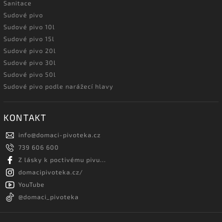
Sanitace
Sudové pivo
Sudové pivo 10l
Sudové pivo 15l
Sudové pivo 20l
Sudové pivo 30l
Sudové pivo 50l
Sudové pivo podle narážecí hlavy
KONTAKT
info
@
domaci-pivoteka.cz
739 606 600
Z lásky k poctivému pivu...
domacipivoteka.cz/
YouTube
@domaci_pivoteka