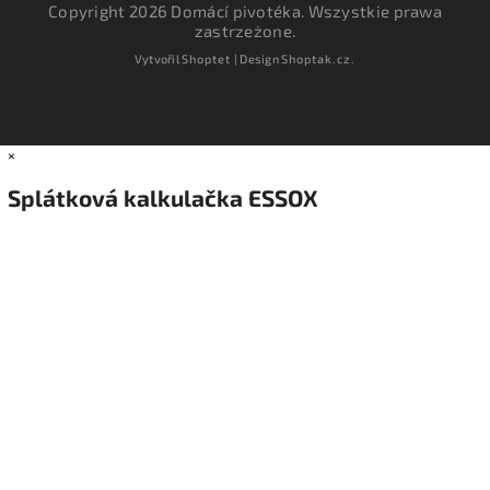
Copyright 2026
Domácí pivotéka
. Wszystkie prawa
zastrzeżone.
Vytvořil
Shoptet
| Design
Shoptak.cz.
×
Splátková kalkulačka ESSOX