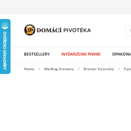
BESTSELLERY
WYDARZENIE PIWNE
OPAKOWA
Home
/
Według browaru
/
Browar Kyjovský
/
Kyj