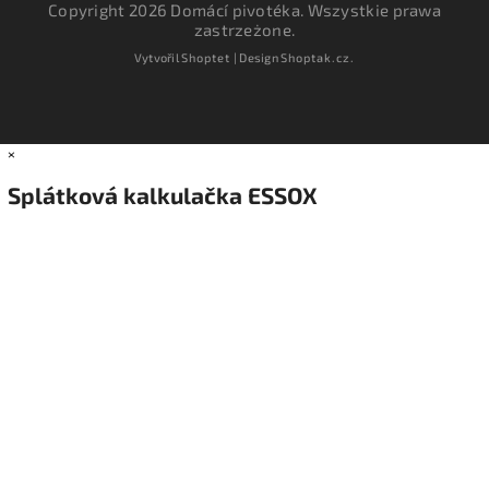
Copyright 2026
Domácí pivotéka
. Wszystkie prawa
zastrzeżone.
Vytvořil
Shoptet
| Design
Shoptak.cz.
×
Splátková kalkulačka ESSOX