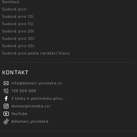
Sanitace
Sudové pivo
Sudové pivo 10l
Sudové pivo 15l
Sudové pivo 20l
Sudové pivo 30l
Sudové pivo 50l
Sudové pivo podle narážecí hlavy
KONTAKT
info
@
domaci-pivoteka.cz
739 606 600
Z lásky k poctivému pivu...
domacipivoteka.cz/
YouTube
@domaci_pivoteka