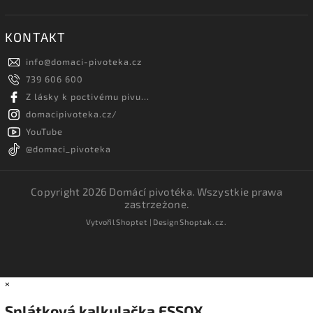
KONTAKT
info
@
domaci-pivoteka.cz
739 606 600
Z lásky k poctivému pivu...
domacipivoteka.cz/
YouTube
@domaci_pivoteka
Copyright 2026
Domácí pivotéka
. Wszystkie prawa
zastrzeżone.
Vytvořil
Shoptet
| Design
Shoptak.cz.
×
Splátková kalkulačka ESSOX