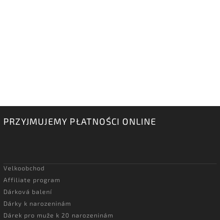
PRZYJMUJEMY PŁATNOŚCI ONLINE
Velkoobchod
Affiliate program
Dárková balení
Dárky k narozeninám
Dárek pro muže k 20 narozeninám