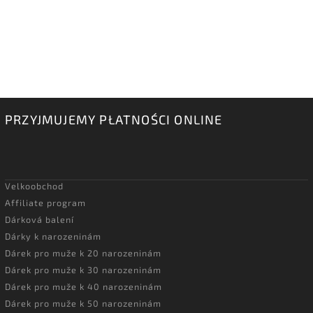
PRZYJMUJEMY PŁATNOŚCI ONLINE
Velkoobchod
Affiliate program
Dárková balení
Dárky k narozeninám
Dárek pro muže k 20 narozeninám
Dárek pro muže k 30 narozeninám
Dárek pro muže k 40 narozeninám
Dárek pro muže k 50 narozeninám