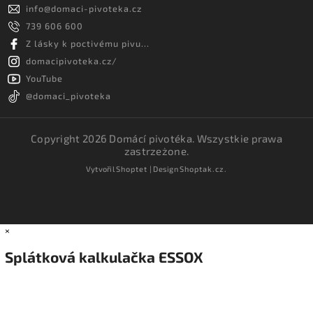
info
@
domaci-pivoteka.cz
739 606 600
Z lásky k poctivému pivu...
domacipivoteka.cz/
YouTube
@domaci_pivoteka
Copyright 2026
Domácí pivotéka
. Wszystkie prawa
zastrzeżone.
Vytvořil
Shoptet
| Design
Shoptak.cz.
×
Splátková kalkulačka ESSOX