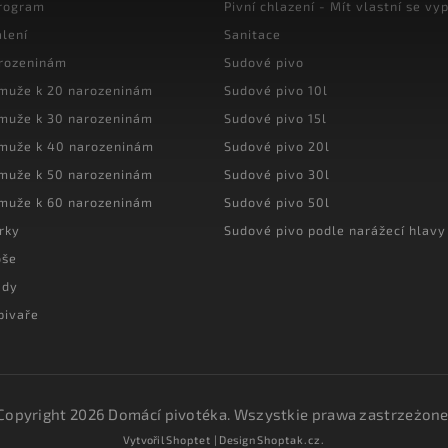
program
Pivní chlazení - Mít vlastní se vyp
lení
Sanitace
arozeninám
Sudové pivo
 muže k 20 narozeninám
Sudové pivo 10l
 muže k 30 narozeninám
Sudové pivo 15l
 muže k 40 narozeninám
Sudové pivo 20l
 muže k 50 narozeninám
Sudové pivo 30l
 muže k 60 narozeninám
Sudové pivo 50l
rky
Sudové pivo podle narážecí hlavy
oše
ady
pivaře
Copyright 2026
Domácí pivotéka
. Wszystkie prawa zastrzeżone
Vytvořil
Shoptet
| Design
Shoptak.cz.