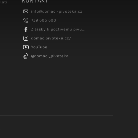
KONTAKT
latí!
info
@
domaci-pivoteka.cz
739 606 600
Z lásky k poctivému pivu...
domacipivoteka.cz/
YouTube
@domaci_pivoteka
.