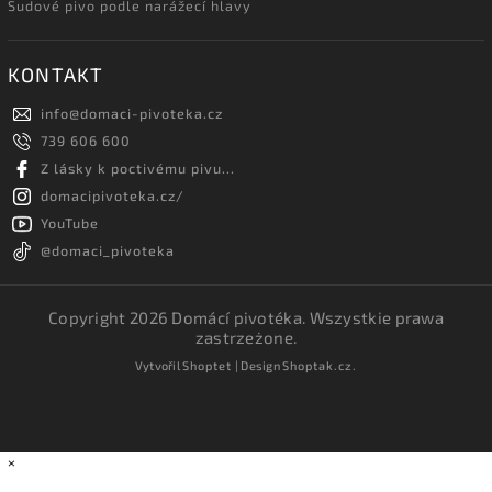
Sudové pivo podle narážecí hlavy
KONTAKT
info
@
domaci-pivoteka.cz
739 606 600
Z lásky k poctivému pivu...
domacipivoteka.cz/
YouTube
@domaci_pivoteka
Copyright 2026
Domácí pivotéka
. Wszystkie prawa
zastrzeżone.
Vytvořil
Shoptet
| Design
Shoptak.cz.
×