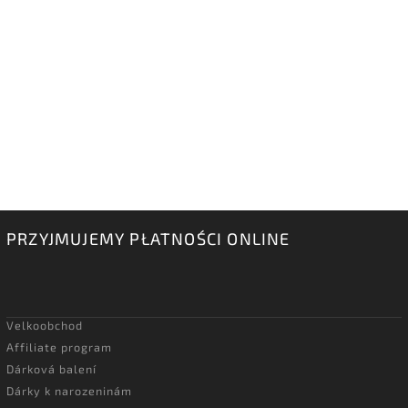
PRZYJMUJEMY PŁATNOŚCI ONLINE
Velkoobchod
Affiliate program
Dárková balení
Dárky k narozeninám