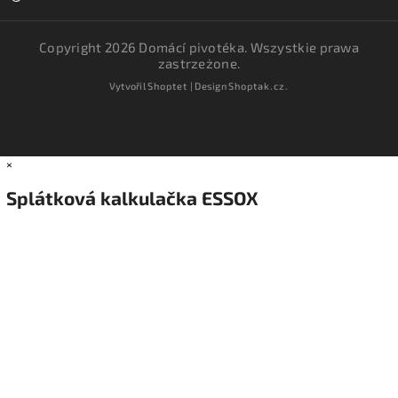
Copyright 2026
Domácí pivotéka
. Wszystkie prawa
zastrzeżone.
Vytvořil
Shoptet
| Design
Shoptak.cz.
×
Splátková kalkulačka ESSOX