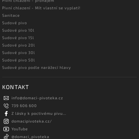
Pivní chlazení - pronájem
Pivní chlazení - Mít vlastní se vyplatí!
Sanitace
Sudové pivo
Sudové pivo 10l
Sudové pivo 15l
Sudové pivo 20l
Sudové pivo 30l
Sudové pivo 50l
Sudové pivo podle narážecí hlavy
KONTAKT
info
@
domaci-pivoteka.cz
739 606 600
Z lásky k poctivému pivu...
domacipivoteka.cz/
YouTube
@domaci_pivoteka