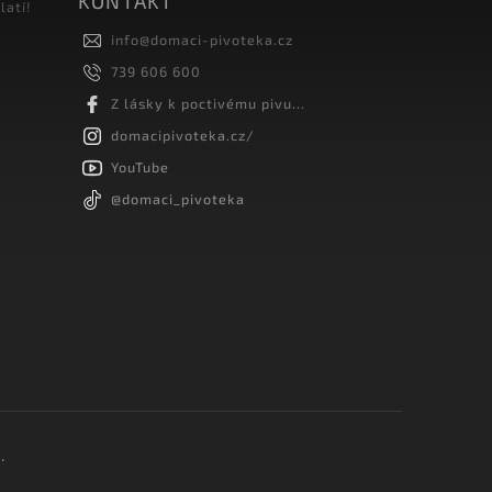
KONTAKT
latí!
info
@
domaci-pivoteka.cz
739 606 600
Z lásky k poctivému pivu...
domacipivoteka.cz/
YouTube
@domaci_pivoteka
.