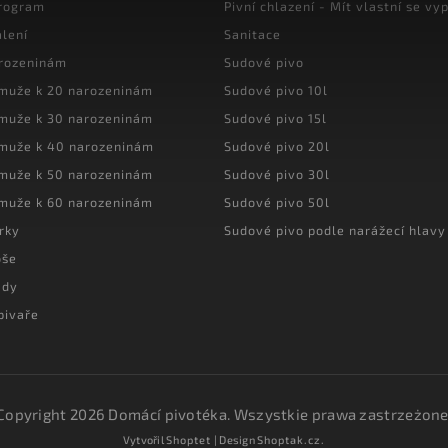
program
Pivní chlazení - Mít vlastní se vyp
lení
Sanitace
arozeninám
Sudové pivo
 muže k 20 narozeninám
Sudové pivo 10l
 muže k 30 narozeninám
Sudové pivo 15l
 muže k 40 narozeninám
Sudové pivo 20l
 muže k 50 narozeninám
Sudové pivo 30l
 muže k 60 narozeninám
Sudové pivo 50l
rky
Sudové pivo podle narážecí hlavy
oše
ady
pivaře
Copyright 2026
Domácí pivotéka
. Wszystkie prawa zastrzeżone
Vytvořil
Shoptet
| Design
Shoptak.cz.